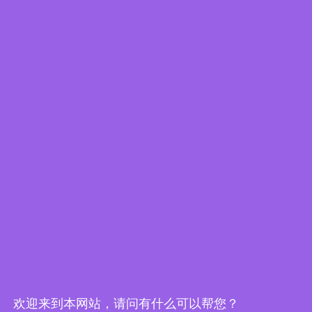
鼎洁盛世医院小型洗地机 DJ60Y
鼎洁盛世多功能洗地机 DJ920H
鼎洁盛世工厂双刷洗地车 DJ71M
鼎洁盛世全自动洗地机 DJ20
欢迎来到本网站，请问有什么可以帮您？