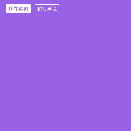
鼎洁盛世电动洗地机 DJ60F
鼎洁盛世驾驶式洗地机 DJ800
现在咨询
稍后再说
鼎洁盛世手推双刷洗地机 DJ660F
手机：15275986808
电话：15275986808
微信：15275986808