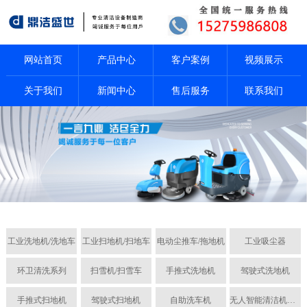
网站首页
产品中心
客户案例
视频展示
关于我们
新闻中心
售后服务
联系我们
工业洗地机/洗地车
工业扫地机/扫地车
电动尘推车/拖地机
工业吸尘器
环卫清洗系列
扫雪机/扫雪车
手推式洗地机
驾驶式洗地机
手推式扫地机
驾驶式扫地机
自助洗车机
无人智能清洁机器人