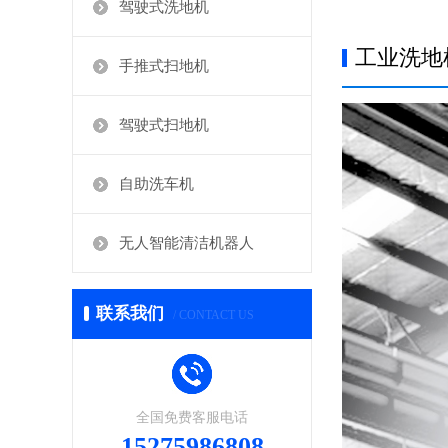
驾驶式洗地机
工业洗地
手推式扫地机
驾驶式扫地机
自助洗车机
无人智能清洁机器人
联系我们
/ CONTACT US
全国免费客服电话
15275986808