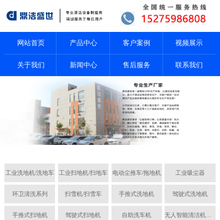
网站首页
产品中心
客户案例
视频展示
关于我们
新闻中心
售后服务
联系我们
工业洗地机/洗地车
工业扫地机/扫地车
电动尘推车/拖地机
工业吸尘器
环卫清洗系列
扫雪机/扫雪车
手推式洗地机
驾驶式洗地机
手推式扫地机
驾驶式扫地机
自助洗车机
无人智能清洁机器人